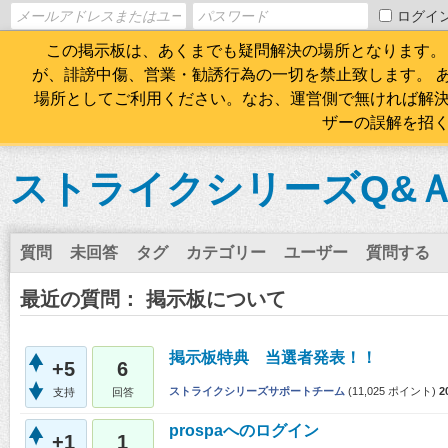
ログイ
この掲示板は、あくまでも疑問解決の場所となります。
が、誹謗中傷、営業・勧誘行為の一切を禁止致します。 
場所としてご利用ください。なお、運営側で無ければ解
ザーの誤解を招
ストライクシリーズQ&
質問
未回答
タグ
カテゴリー
ユーザー
質問する
最近の質問： 掲示板について
掲示板特典 当選者発表！！
+5
6
ストライクシリーズサポートチーム
(
11,025
ポイント)
2
支持
回答
prospaへのログイン
+1
1