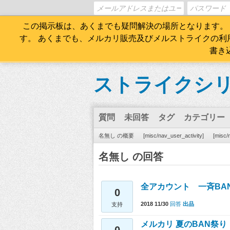
この掲示板は、あくまでも疑問解決の場所となります。
す。 あくまでも、メルカリ販売及びメルストライクの
書き
ストライクシリ
質問
未回答
タグ
カテゴリー
名無し の概要
[misc/nav_user_activity]
[misc/
名無し の回答
全アカウント 一斉BA
0
2018 11/30
回答
出品
支持
メルカリ 夏のBAN祭り