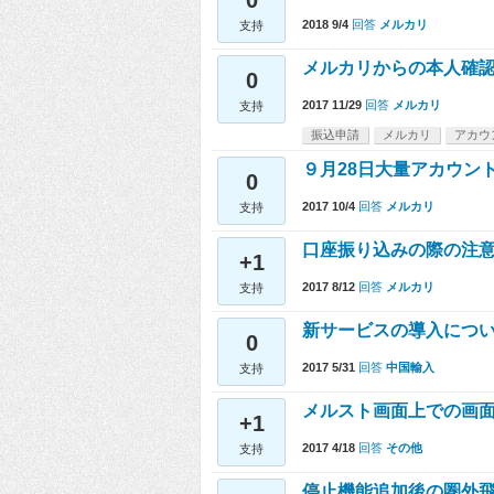
0
2018 9/4
回答
メルカリ
支持
メルカリからの本人確
0
2017 11/29
回答
メルカリ
支持
振込申請
メルカリ
アカウ
９月28日大量アカウン
0
2017 10/4
回答
メルカリ
支持
口座振り込みの際の注
+1
2017 8/12
回答
メルカリ
支持
新サービスの導入につ
0
2017 5/31
回答
中国輸入
支持
メルスト画面上での画
+1
2017 4/18
回答
その他
支持
停止機能追加後の圏外