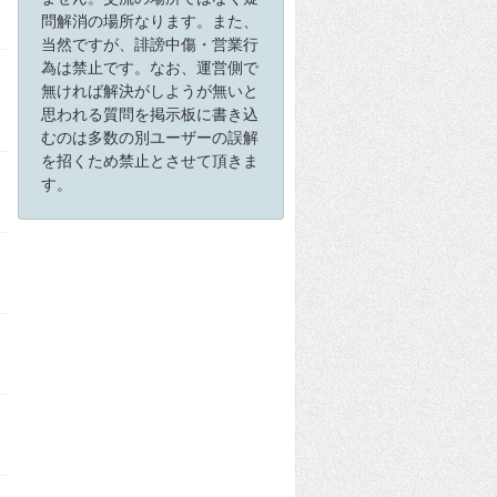
問解消の場所なります。また、
当然ですが、誹謗中傷・営業行
為は禁止です。なお、運営側で
無ければ解決がしようが無いと
思われる質問を掲示板に書き込
むのは多数の別ユーザーの誤解
を招くため禁止とさせて頂きま
す。