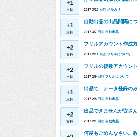
+1
2017 3/20
回答
メルカリ
支持
自動出品の出品間隔に
+1
2017 3/7
回答
自動出品
支持
フリルアカウント作成
+2
2017 2/11
回答
フリルについて
支持
フリルの複数アカウント
+2
2017 2/9
回答
フリルについて
支持
出品で データ登録の
+1
2017 2/8
回答
自動出品
支持
出品できませんが皆さ
+2
2017 2/1
回答
自動出品
支持
何度もごめんなさい。教
+2