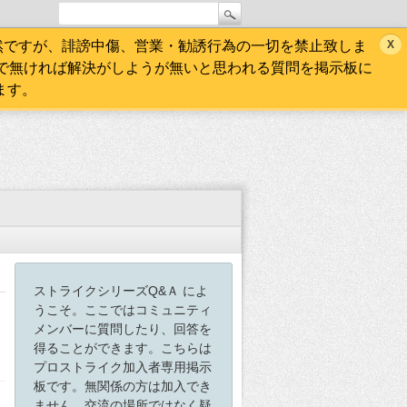
然ですが、誹謗中傷、営業・勧誘行為の一切を禁止致しま
で無ければ解決がしようが無いと思われる質問を掲示板に
ます。
ストライクシリーズQ&Ａ によ
うこそ。ここではコミュニティ
メンバーに質問したり、回答を
得ることができます。こちらは
プロストライク加入者専用掲示
板です。無関係の方は加入でき
ません。交流の場所ではなく疑