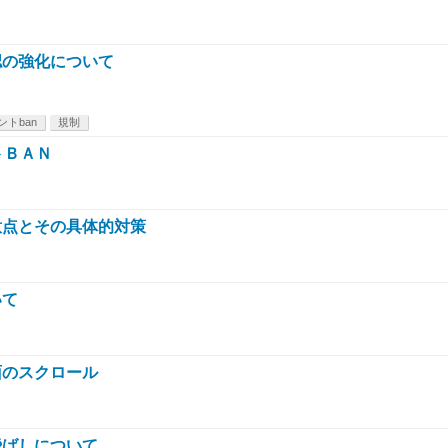
認の強化について
ントban
規制
トＢＡＮ
意点とその具体的対策
いて
面のスクロール
飛ばしについて